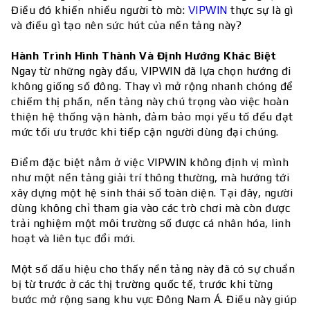
Điều đó khiến nhiều người tò mò:
VIPWIN
thực sự là gì
và điều gì tạo nên sức hút của nền tảng này?
Hành Trình Hình Thành Và Định Hướng Khác Biệt
Ngay từ những ngày đầu, VIPWIN đã lựa chọn hướng đi
không giống số đông. Thay vì mở rộng nhanh chóng để
chiếm thị phần, nền tảng này chú trọng vào việc hoàn
thiện hệ thống vận hành, đảm bảo mọi yếu tố đều đạt
mức tối ưu trước khi tiếp cận người dùng đại chúng.
Điểm đặc biệt nằm ở việc VIPWIN không định vị mình
như một nền tảng giải trí thông thường, mà hướng tới
xây dựng một hệ sinh thái số toàn diện. Tại đây, người
dùng không chỉ tham gia vào các trò chơi mà còn được
trải nghiệm một môi trường số được cá nhân hóa, linh
hoạt và liên tục đổi mới.
Một số dấu hiệu cho thấy nền tảng này đã có sự chuẩn
bị từ trước ở các thị trường quốc tế, trước khi từng
bước mở rộng sang khu vực Đông Nam Á. Điều này giúp