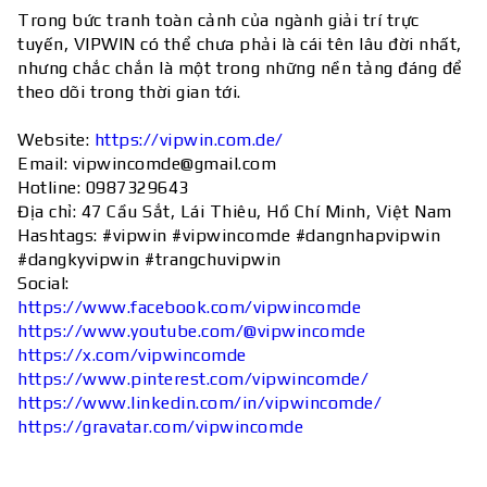
Trong bức tranh toàn cảnh của ngành giải trí trực
tuyến, VIPWIN có thể chưa phải là cái tên lâu đời nhất,
nhưng chắc chắn là một trong những nền tảng đáng để
theo dõi trong thời gian tới.
Website:
https://vipwin.com.de/
Email: vipwincomde@gmail.com
Hotline: 0987329643
Địa chỉ: 47 Cầu Sắt, Lái Thiêu, Hồ Chí Minh, Việt Nam
Hashtags: #vipwin #vipwincomde #dangnhapvipwin
#dangkyvipwin #trangchuvipwin
Social:
https://www.facebook.com/vipwincomde
https://www.youtube.com/@vipwincomde
https://x.com/vipwincomde
https://www.pinterest.com/vipwincomde/
https://www.linkedin.com/in/vipwincomde/
https://gravatar.com/vipwincomde