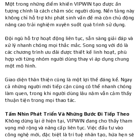
Một trong những điểm khiến VIPWIN tạo được ấn
tượng chính là cách chăm sóc người dùng. Nền tảng này
không chỉ hỗ trợ khi phát sinh vấn đề mà còn chủ động
nâng cao trải nghiệm xuyên suốt quá trình sử dụng.
Đội ngũ hỗ trợ hoạt động liên tục, sẵn sàng giải đáp và
xử lý nhanh chóng mọi thắc mắc. Song song với đó là
các chương trình ưu đãi được thiết kế linh hoạt, phù
hợp với từng nhóm người dùng thay vì áp dụng chung
một mô hình.
Giao diện thân thiện cũng là một lợi thế đáng kể. Ngay
cả những người mới tiếp cận cũng có thể nhanh chóng
làm quen, trong khi người dùng lâu năm vẫn cảm thấy
thuận tiện trong mọi thao tác.
Tầm Nhìn Phát Triển Và Những Bước Đi Tiếp Theo
Không dừng lại ở hiện tại, VIPWIN đang cho thấy tham
vọng mở rộng và nâng cấp liên tục. Việc đầu tư vào
công nghệ mới, đặc biệt là trí tuệ nhân tạo, hứa hẹn sẽ